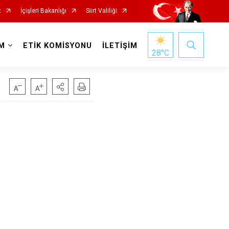
t
İçişleri Bakanlığı
Siirt Valiliği
M
ETİK KOMİSYONU
İLETİŞİM
28
°C