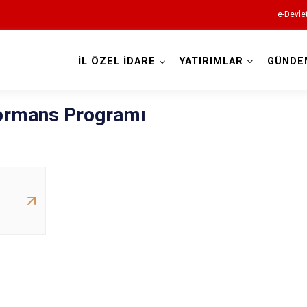
e-Devle
İL ÖZEL İDARE
YATIRIMLAR
GÜNDE
formans Programı