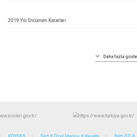
2019 Yılı Encümen Kararları
Daha fazla göste
KÖYDES
Siirt İl Özel İdaresi X Hesabı
Siirt ÖZ-İ