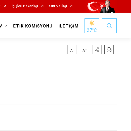
t
İçişleri Bakanlığı
Siirt Valiliği
M
ETİK KOMİSYONU
İLETİŞİM
27
°C