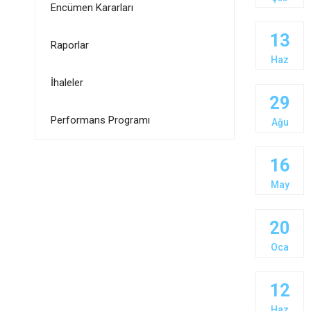
Encümen Kararları
13
Raporlar
Haz
İhaleler
29
Performans Programı
Ağu
16
May
20
Oca
12
Haz