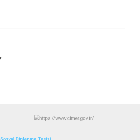
r
L Sosyal Dinlenme Tesisi