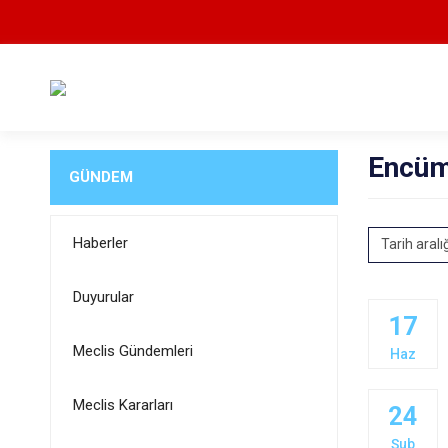
Encüm
GÜNDEM
Haberler
Tarih aralı
Duyurular
17
Meclis Gündemleri
Haz
Meclis Kararları
24
Şub