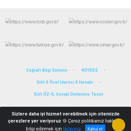
Coğrafi Bilgi Sistemi
KÖYDES
Siirt İl Özel İdaresi X Hesabı
Siirt ÖZ-İL Sosyal Dinlenme Tesisi
Kooperatif Mah. Hükümet Bulvarı, 96 A Merkez/ Siirt
Sizlere daha iyi hizmet verebilmek için sitemizde
Telefon:0(484) 223 23 49-Belge Geçer:0(484) 223 23 34-Siirt İl
çerezlere yer veriyoruz
🍪 Çerez politikamız hakkında
Özel İdaresi Sosyal Tesisleri Tel.:0(484)254 20 30
bilgi edinmek için
tıklayınız
Kabul et