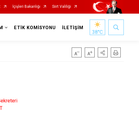
t
İçişleri Bakanlığı
Siirt Valiliği
M
ETİK KOMİSYONU
İLETİŞİM
38
°C
Sekreteri
AT