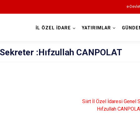
e-Devle
İL ÖZEL İDARE
YATIRIMLAR
GÜNDE
 Sekreter :Hıfzullah CANPOLAT
Siirt İl Özel İdaresi Genel 
Hıfzullah CANPOL