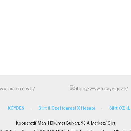
KÖYDES
Siirt İl Özel İdaresi X Hesabı
Siirt ÖZ-İ
Kooperatif Mah. Hükümet Bulvarı, 96 A Merkez/ Siirt