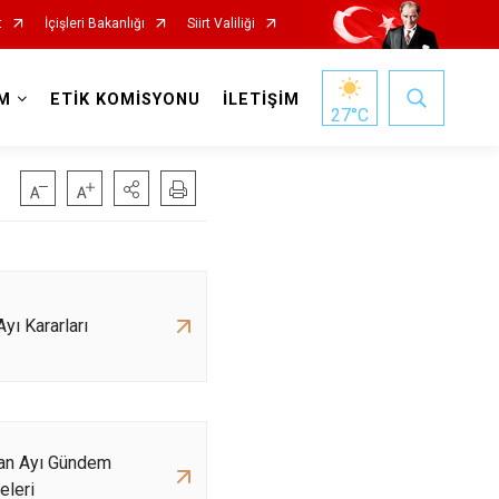
t
İçişleri Bakanlığı
Siirt Valiliği
M
ETİK KOMİSYONU
İLETİŞİM
27
°C
yı Kararları
an Ayı Gündem
leri