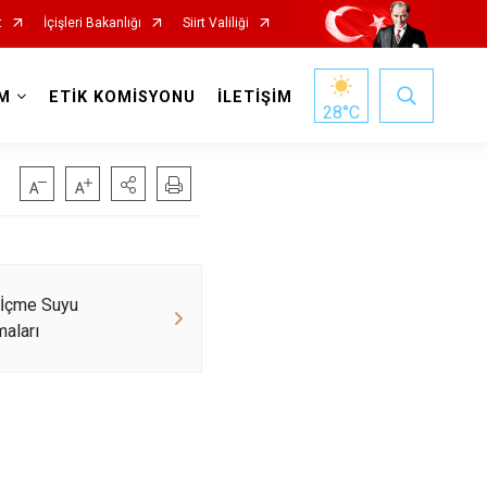
t
İçişleri Bakanlığı
Siirt Valiliği
M
ETİK KOMİSYONU
İLETİŞİM
28
°C
İçme Suyu
maları