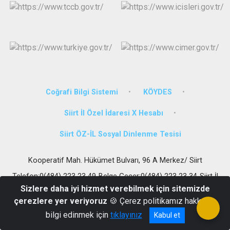
Coğrafi Bilgi Sistemi
KÖYDES
Siirt İl Özel İdaresi X Hesabı
Siirt ÖZ-İL Sosyal Dinlenme Tesisi
Kooperatif Mah. Hükümet Bulvarı, 96 A Merkez/ Siirt
Telefon:0(484) 223 23 49-Belge Geçer:0(484) 223 23 34-Siirt İl
Özel İdaresi Sosyal Tesisleri Tel.:0(484)254 20 30
Sizlere daha iyi hizmet verebilmek için sitemizde
çerezlere yer veriyoruz
🍪 Çerez politikamız hakkında
bilgi edinmek için
tıklayınız
Kabul et