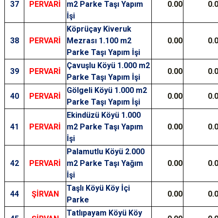
37
PERVARİ
m2 Parke Taşı Yapım
0.00
0.
İşi
Köprüçay Kiveruk
38
PERVARİ
Mezrası 1.100 m2
0.00
0.
Parke Taşı Yapım İşi
Çavuşlu Köyü 1.000 m2
39
PERVARİ
0.00
0.
Parke Taşı Yapım İşi
Gölgeli Köyü 1.000 m2
40
PERVARİ
0.00
0.
Parke Taşı Yapım İşi
Ekindüzü Köyü 1.000
41
PERVARİ
m2 Parke Taşı Yapım
0.00
0.
İşi
Palamutlu Köyü 2.000
42
PERVARİ
m2 Parke Taşı Yağım
0.00
0.
İşi
Taşlı Köyü Köy İçi
44
ŞİRVAN
0.00
0.
Parke
Tatlıpayam Köyü Köy