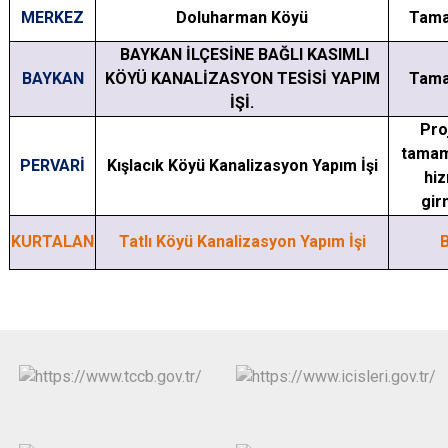
MERKEZ
Doluharman Köyü
Tama
BAYKAN İLÇESİNE BAĞLI KASIMLI
BAYKAN
KÖYÜ KANALİZASYON TESİSİ YAPIM
Tama
İŞİ.
Pro
tamam
PERVARİ
Kışlacık Köyü Kanalizasyon Yapım İşi
hi
girm
KURTALAN
Tatlı Köyü Kanalizasyon Yapım İşi
B