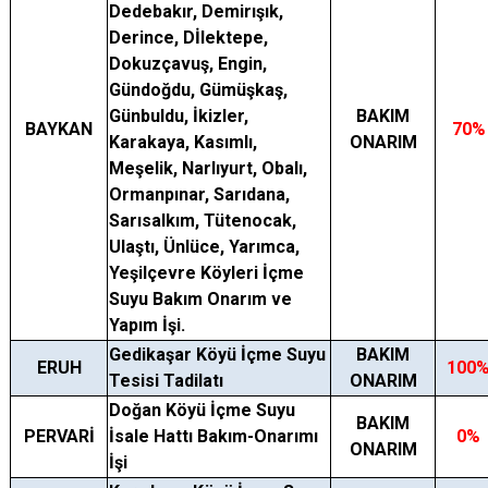
Dedebakır, Demirışık,
Derince, Dİlektepe,
Dokuzçavuş, Engin,
Gündoğdu, Gümüşkaş,
Günbuldu, İkizler,
BAKIM
BAYKAN
70%
Karakaya, Kasımlı,
ONARIM
Meşelik, Narlıyurt, Obalı,
Ormanpınar, Sarıdana,
Sarısalkım, Tütenocak,
Ulaştı, Ünlüce, Yarımca,
Yeşilçevre Köyleri İçme
Suyu Bakım Onarım ve
Yapım İşi.
Gedikaşar Köyü İçme Suyu
BAKIM
ERUH
100
Tesisi Tadilatı
ONARIM
Doğan Köyü İçme Suyu
BAKIM
PERVARİ
İsale Hattı Bakım-Onarımı
0%
ONARIM
İşi