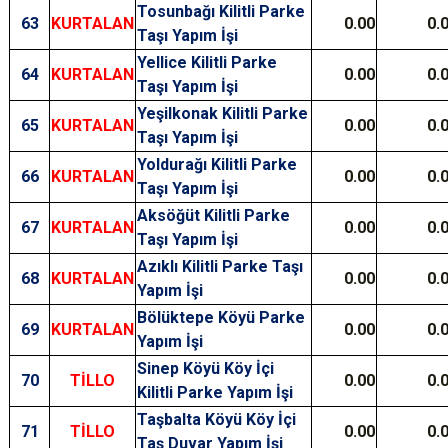
Tosunbağı Kilitli Parke
63
KURTALAN
0.00
0.
Taşı Yapım İşi
Yellice Kilitli Parke
64
KURTALAN
0.00
0.
Taşı Yapım İşi
Yeşilkonak Kilitli Parke
65
KURTALAN
0.00
0.
Taşı Yapım İşi
Yoldurağı Kilitli Parke
66
KURTALAN
0.00
0.
Taşı Yapım İşi
Aksöğüt Kilitli Parke
67
KURTALAN
0.00
0.
Taşı Yapım İşi
Azıklı Kilitli Parke Taşı
68
KURTALAN
0.00
0.
Yapım İşi
Bölüktepe Köyü Parke
69
KURTALAN
0.00
0.
Yapım İşi
Sinep Köyü Köy İçi
70
TİLLO
0.00
0.
Kilitli Parke Yapım İşi
Taşbalta Köyü Köy İçi
71
TİLLO
0.00
0.
Taş Duvar Yapım İşi