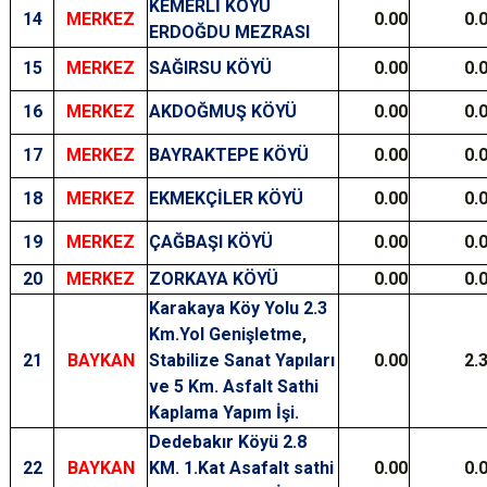
KEMERLİ KÖYÜ
14
MERKEZ
0.00
0.
ERDOĞDU MEZRASI
15
MERKEZ
SAĞIRSU KÖYÜ
0.00
0.
16
MERKEZ
AKDOĞMUŞ KÖYÜ
0.00
0.
17
MERKEZ
BAYRAKTEPE KÖYÜ
0.00
0.
18
MERKEZ
EKMEKÇİLER KÖYÜ
0.00
0.
19
MERKEZ
ÇAĞBAŞI KÖYÜ
0.00
0.
20
MERKEZ
ZORKAYA KÖYÜ
0.00
0.
Karakaya Köy Yolu 2.3
Km.Yol Genişletme,
21
BAYKAN
Stabilize Sanat Yapıları
0.00
2.
ve 5 Km. Asfalt Sathi
Kaplama Yapım İşi.
Dedebakır Köyü 2.8
22
BAYKAN
KM. 1.Kat Asafalt sathi
0.00
0.