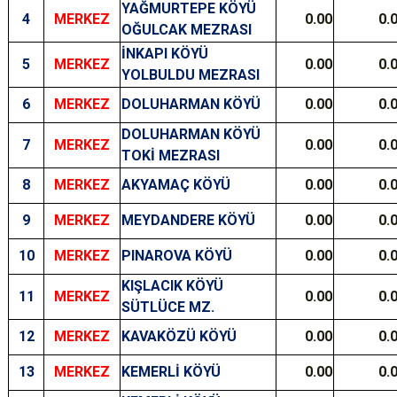
YAĞMURTEPE KÖYÜ
4
MERKEZ
0.00
0.
OĞULCAK MEZRASI
İNKAPI KÖYÜ
5
MERKEZ
0.00
0.
YOLBULDU MEZRASI
6
MERKEZ
DOLUHARMAN KÖYÜ
0.00
0.
DOLUHARMAN KÖYÜ
7
MERKEZ
0.00
0.
TOKİ MEZRASI
8
MERKEZ
AKYAMAÇ KÖYÜ
0.00
0.
9
MERKEZ
MEYDANDERE KÖYÜ
0.00
0.
10
MERKEZ
PINAROVA KÖYÜ
0.00
0.
KIŞLACIK KÖYÜ
11
MERKEZ
0.00
0.
SÜTLÜCE MZ.
12
MERKEZ
KAVAKÖZÜ KÖYÜ
0.00
0.
13
MERKEZ
KEMERLİ KÖYÜ
0.00
0.