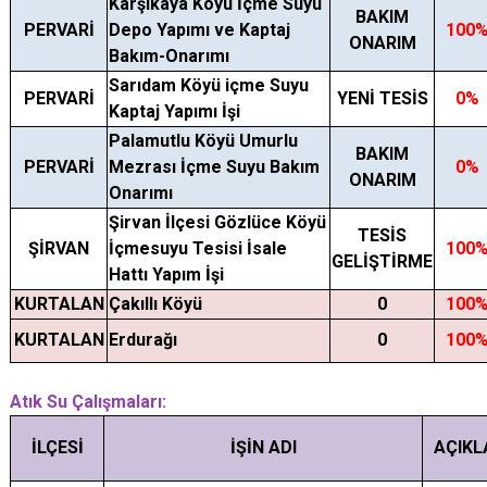
Karşıkaya Köyü İçme Suyu
BAKIM
PERVARİ
Depo Yapımı ve Kaptaj
100
ONARIM
Bakım-Onarımı
Sarıdam Köyü içme Suyu
PERVARİ
YENİ TESİS
0%
Kaptaj Yapımı İşi
Palamutlu Köyü Umurlu
BAKIM
PERVARİ
Mezrası İçme Suyu Bakım
0%
ONARIM
Onarımı
Şirvan İlçesi Gözlüce Köyü
TESİS
ŞİRVAN
İçmesuyu Tesisi İsale
100
GELİŞTİRME
Hattı Yapım İşi
KURTALAN
Çakıllı Köyü
0
100
KURTALAN
Erdurağı
0
100
Atık Su Çalışmaları:
İLÇESİ
İŞİN ADI
AÇIK