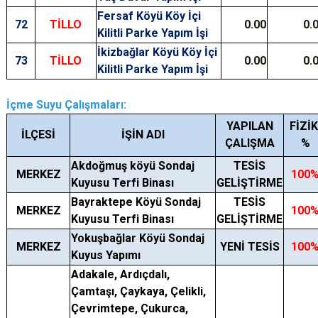
Fersaf Köyü Köy İçi
72
TİLLO
0.00
0.
Kilitli Parke Yapım İşi
İkizbağlar Köyü Köy İçi
73
TİLLO
0.00
0.
Kilitli Parke Yapım İşi
İçme Suyu Çalışmaları:
YAPILAN
FİZİK
İLÇESİ
İŞİN ADI
ÇALIŞMA
%
Akdoğmuş köyü Sondaj
TESİS
MERKEZ
100
Kuyusu Terfi Binası
GELİŞTİRME
Bayraktepe Köyü Sondaj
TESİS
MERKEZ
100
Kuyusu Terfi Binası
GELİŞTİRME
Yokuşbağlar Köyü Sondaj
MERKEZ
YENİ TESİS
100
Kuyus Yapımı
Adakale, Ardıçdalı,
Çamtaşı, Çaykaya, Çelikli,
Çevrimtepe, Çukurca,