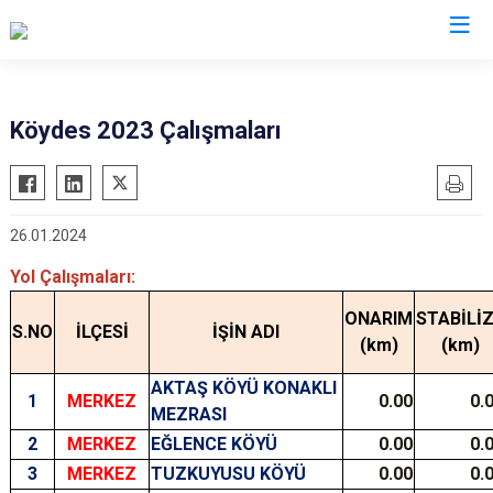
Köydes 2023 Çalışmaları
26.01.2024
Yol Çalışmaları:
ONARIM
STABİLİ
S.NO
İLÇESİ
İŞİN ADI
(km)
(km)
AKTAŞ KÖYÜ KONAKLI
1
MERKEZ
0.00
0.
MEZRASI
2
MERKEZ
EĞLENCE KÖYÜ
0.00
0.
3
MERKEZ
TUZKUYUSU KÖYÜ
0.00
0.